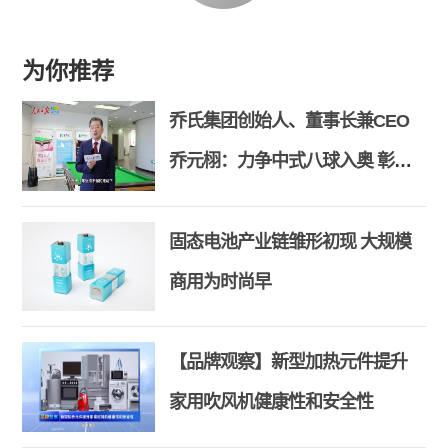
为你推荐
乔氏集团创始人、董事长兼CEO
乔元栩：力争中式八球入奥 彰显
和合共生精神
固态电池产业链雏形初现 大规模
商用为时尚早
【品牌观察】新型加热元件提升
家用吹风机健康性和安全性