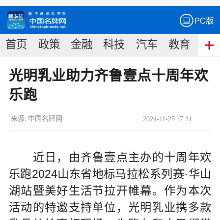
首页
政策
金融
科技
汽车
教育
食
光明乳业助力齐鲁壹点十周年欢
乐跑
来源:
中国名牌网
2024
-
11
-
25
17:31
近日，由齐鲁壹点主办的十周年欢
乐跑2024山东省地标马拉松系列赛·华山
湖站暨美好生活节拉开帷幕。作为本次
活动的特邀支持单位，光明乳业携多款