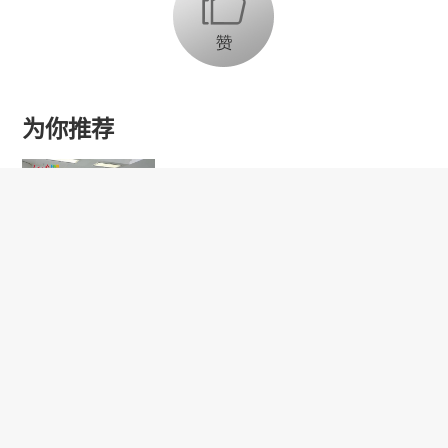
为你推荐
乔氏集团创始人、董事长兼CEO
乔元栩：力争中式八球入奥 彰显
和合共生精神
固态电池产业链雏形初现 大规模
商用为时尚早
【品牌观察】新型加热元件提升