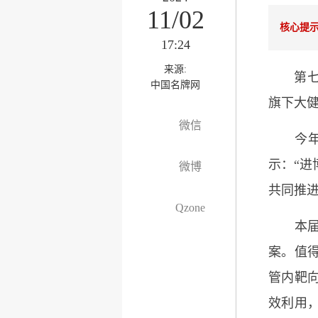
11/02
核心提
17:24
来源:
第七届中
中国名牌网
旗下大
微信
今年是
示：“
微博
共同推
Qzone
本届进
案。值
管内靶向
效利用