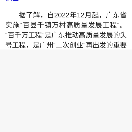
据了解，自2022年12月起，广东省
实施“百县千镇万村高质量发展工程”。
“百千万工程”是广东推动高质量发展的头
号工程，是广州“二次创业”再出发的重要
抓手。2024年6月，广州市委老干部局印
发《关于开展银领“百千万行动”助力“百
千万工程”的通知》，通过组织千名老专
家、万名老干部志愿者，开展了百场活
动。
近年来，银发名师团积极发挥银发
专家丰富的实践经验和专业知识，向广