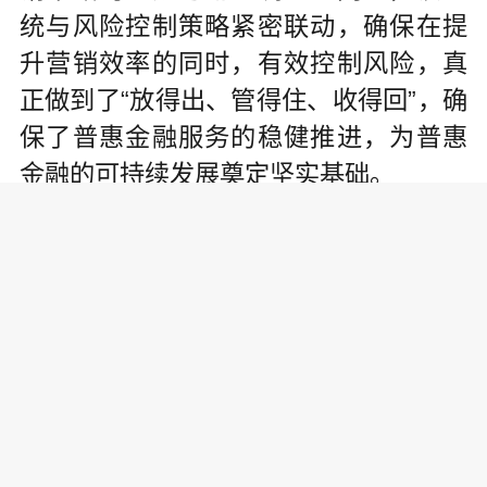
统与风险控制策略紧密联动，确保在提
升营销效率的同时，有效控制风险，真
正做到了“放得出、管得住、收得回”，确
保了普惠金融服务的稳健推进，为普惠
金融的可持续发展奠定坚实基础。
该项目不仅提升了营销效率，更在
服务质效上实现飞跃。从项目设计到实
施，最快可在一天内完成，极大地缩短
了服务响应时间，增强了客户体验。通
过全渠道多波段触达，新网银行能够精
准识别并满足不同客群的需求，为征信
白户、新市民、个体工商户、小微企业