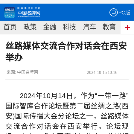
首页
政策
金融
科技
汽车
教育
食
丝路媒体交流合作对话会在西安
举办
来源:
中国名牌网
2024
-
10
-
15
10:16
2024年10月14日，作为“一带一路”
国际智库合作论坛暨第二届丝绸之路(西
安)国际传播大会分论坛之一，丝路媒体
交流合作对话会在西安举行。论坛现