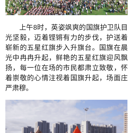
上午8时，英姿飒爽的国旗护卫队目
光坚毅，迈着铿锵有力的步伐，护送着
崭新的五星红旗步入升旗台。国旗在晨
光中冉冉升起，鲜艳的五星红旗迎风飘
扬，每一位在场的市民都肃立致敬，怀
着崇敬的心情注视着国旗升起，场面庄
严肃穆。