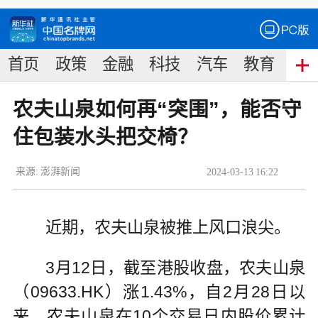
首页
政策
金融
科技
汽车
教育
食
农夫山泉如何再“突围”，能否守
住包装水头把交椅？
来源:
澎湃新闻
2024
-
03
-
13
16:22
近期，农夫山泉被推上风口浪尖。
3月12日，截至港股收盘，农夫山泉
（09633.HK）涨1.43%，自2月28日以
来，农夫山泉在10个交易日内股价累计