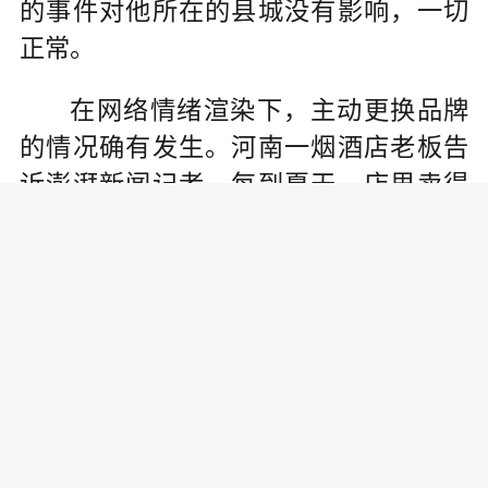
的事件对他所在的县城没有影响，一切
正常。
在网络情绪渲染下，主动更换品牌
的情况确有发生。河南一烟酒店老板告
诉澎湃新闻记者，每到夏天，店里卖得
最好的就是水，尤其是农夫山泉的水。
但目前，他已经联系娃哈哈业务员，准
备替换店内水产品。在他店内，受影响
的不止饮用水，往日畅销的东方树叶销
量也明显减少。
澎湃新闻记者走访了一些线下便利
商超发现，不少商超便利店中娃哈哈纯