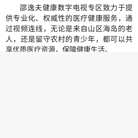
邵逸夫健康数字电视专区致力于提
供专业化、权威性的医疗健康服务，通
过视频连线，无论是来自山区海岛的老
人，还是留守农村的青少年，都可以共
享优质医疗资源，保障健康生活。
AI虚拟主播、智慧家庭实验室、基
于数字家庭大屏端的AI智慧适老化服务等
新产品、新技术，让人们的数字生活变
得更加丰富多彩……
丰富的内容、生动的案例涉及政
务、民生、服务各领域，充分展现了近
年来智慧广电建设所取得的创新成果，