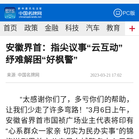
首页
政策
金融
科技
汽车
教育
食
安徽界首：指尖议事“云互动”
纾难解困“好枫警”
来源:
中国名牌网
2023
-
03
-
21
17:02
“太感谢你们了，多亏你们的帮助，
让我们少走了许多弯路！”3月6日上午，
安徽省界首市国祯广场业主代表将印有
“心系群众一家亲 切实为民办实事”的锦