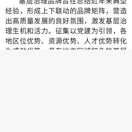
基层治理品牌旨在总结近年来典型
经验，形成上下联动的品牌矩阵，营造
出高质量发展的良好氛围，激发基层治
理生机和活力。征集以党建为引领，各
地区位优势、资源优势、人才优势转化
为成效优势，具有地方区域特色的基层
治理品牌。
（三）国企治理品牌（10个）
深挖国有企业治理品牌面向未来竞
争的发力点、优势点位；认识企业在全
球资源配置能力、关键领域创新能力、
全球市场话语权等方面的现实基础，寻