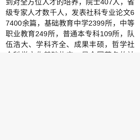
到对全方位人才的培养，院士407人，省
级专家人才数千人，发表社科专业论文6
7400余篇，基础教育中学2399所，中等
职业教育249所，普通本专科109所，队
伍浩大、学科齐全、成果丰硕，哲学社
会科学文化基础扎实，是全国著名的社
科大省。但社科大省并不代表是社科强
省，缺乏重点行业的领军人物、高端人
才，缺少有重大影响力的社科项目，各
行各业中具有权威性、影响力的中高端
人才不足，全省哲学社会科学文化发展
有着地域不均衡、领域不均衡等问题。
对此，浙江省委、省政府一直高度