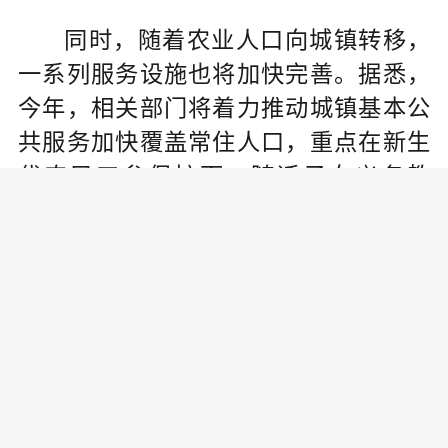
同时，随着农业人口向城镇转移，
一系列服务设施也将加快完善。据悉，
今年，相关部门将着力推动城镇基本公
共服务加快覆盖常住人口，重点在新生
代农民工参保扩面、随迁子女义务教
育、农民工就业服务和技能培训等方面
完善相关政策安排，今年开展农民工补
贴性培训600万人次以上。
此外，记者了解到，相比过去着力
推动中心城市，今年将着力推进以县城
为重要载体的城镇化建设，增强综合承
载能力，健全公共设施体系。支持一批