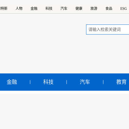
精特新
人物
金融
科技
汽车
健康
旅游
食品
ESG
金融
科技
汽车
教育
京冬奥会交出优异答卷 拓
新局面