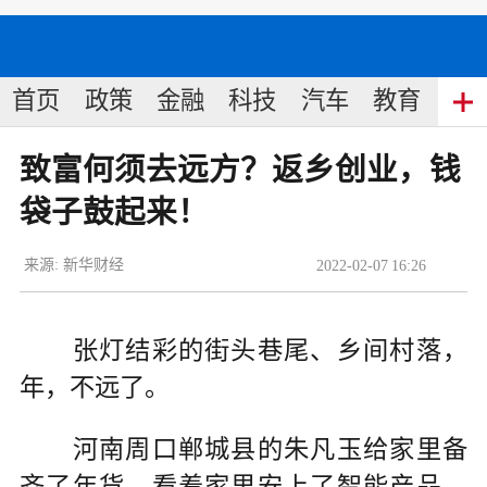
首页
政策
金融
科技
汽车
教育
食
致富何须去远方？返乡创业，钱
袋子鼓起来！
来源:
新华财经
2022
-
02
-
07
16:26
张灯结彩的街头巷尾、乡间村落，
年，不远了。
河南周口郸城县的朱凡玉给家里备
齐了年货，看着家里安上了智能产品，