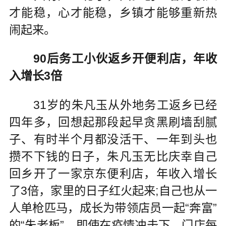
才能稳，心才能稳，乡镇才能够重新热
闹起来。
90后务工小伙返乡开便利店，年收
入增长3倍
31岁的朱凡玉从外地务工返乡已经
四年多，回想起那段起早贪黑刷墙刮腻
子、有时半个月都没活干、一年到头也
攒不下钱的日子，朱凡玉无比庆幸自己
回乡开了一家京东便利店，年收入增长
了3倍，家里的日子红火起来;自己也从一
人单枪匹马，成长为带领店员一起“奔富”
的“朱老板”，即使在疫情冲击下，门店每