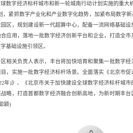
全球数字经济标杆城市和新一轮城南行动计划实施的重大机
规划，紧抓数字产业化和产业数字化趋势，加紧布局数字新
业园区，规划建设新一代超算中心，配备一流网络基础设
融合应用，落地一批数字经济创新平台和企业，打造全市
数字基础设施引领区。
相关负责人表示，丰台将加快培育和聚集一批数字经
项目，实施一批数字经济标杆场景。全面落实《北京市促
0-2022年)》、《北京市关于加快建设全球数字经济标杆
展战略，打造首都数字经济融合创新高地，为新时期丰台
聪颖)