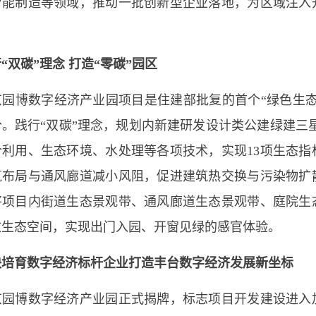
智能制造等领域，推动一批创新型企业落地，为区域注入
。
碳”理念 打造“零碳”园区
博数字经济产业园项目是住建部批复的首个“绿色生态
。践行“双碳”理念，规划内新建研发设计类公建绿建三星
合利用、生态环境、水处理等各项技术，实现13项生态指
筑布局与通风廊道减小风阻，促进建筑热交换与污染物扩
将项目内街道生态景观带、通风廊道生态景观带、庭院生
放生态空间，实现出门入园、开窗见绿的感官体验。
育数字经济标杆企业打造丰台数字经济发展新坐标
博数字经济产业园正式揭牌，标志项目开发建设进入