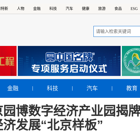
精特新
人物
金融
科技
汽车
健康
旅游
食品
ESG
金融
科技
汽车
教育
京园博数字经济产业园揭牌
经济发展“北京样板”