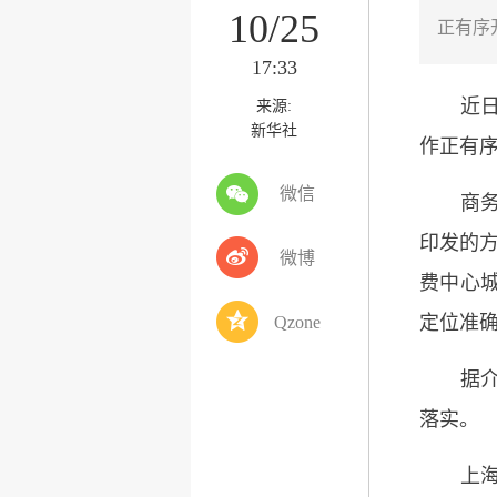
10/25
正有序
17:33
近日，
来源:
新华社
作正有
微信
商务部
印发的方
微博
费中心
定位准
Qzone
据介绍
落实。
上海市