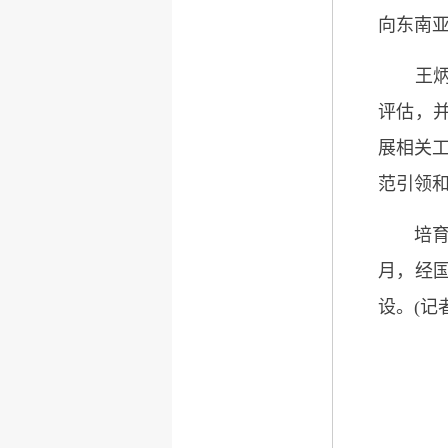
向东南
王炳南
评估，
展相关
范引领和
培育国
月，经
设。(记