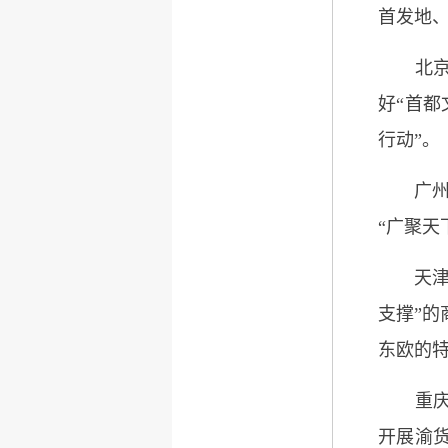
首发地、
北京市
好“首都
行动”。
广州市市
“广聚天
天津市
支撑”
东欧的
重庆市
开展渝