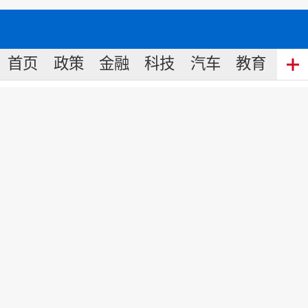
首页
政策
金融
科技
汽车
教育
食
丰台区建设首都商务消费新高地
来源:
中国名牌网
2021
-
09
-
08
18:47
9月5日，在2021中国国际服务贸易
交易会上，北京国际消费中心城市论坛
在首钢园区举办。北京市将以新消费引
领新供给，以新服务开拓新商机，开启
建设国际消费中心城市新征程。