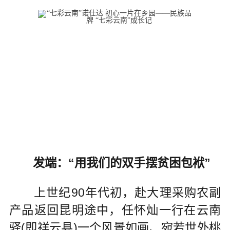
发端：“用我们的双手摆贫困包袱”
上世纪90年代初，赴大理采购农副
产品返回昆明途中，任怀灿一行在云南
驿(即祥云县)一个风景如画、宛若世外桃