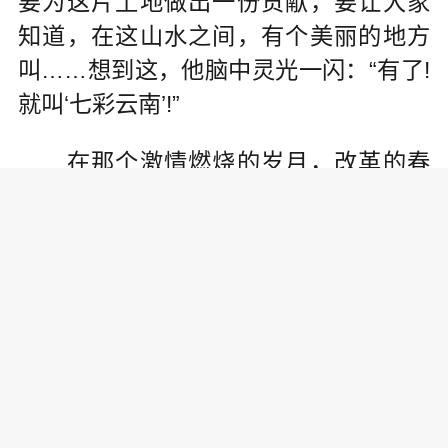
要为这片土地做出一份贡献，要让大家
知道，在这山水之间，有个美丽的地方
叫……想到这，他脑中灵光一闪：“有了!
就叫‘七彩云南’!”
在那个激情燃烧的岁月，改革的春
风九州劲吹，无数弄潮儿欲在广阔天地
有所作为。
5万元、7个人，任怀灿作别“稳定”与
“安逸”，和爱人一起开起餐饮“夫妻店”，
凭借淳朴厚重的品格和吃苦耐劳的性
格，生意越发风生水起：收获了资金、
赢得了认同，也建立了信心。