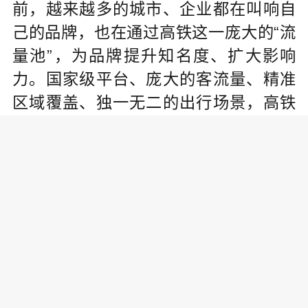
前，越来越多的城市、企业都在叫响自
己的品牌，也在通过高铁这一庞大的“流
量池”，为品牌提升知名度、扩大影响
力。国家级平台、庞大的客流量、精准
区域覆盖、独一无二的出行场景，高铁
媒体的这些优势让品牌营销目标的实现
成为可能。
中国高铁诞生至今，取得了令人瞩
目的巨大成就，成为了推动世界铁路发
展的重要力量，也为促进中国各区域间
协同发展、一体化进程注入了强大动
力。