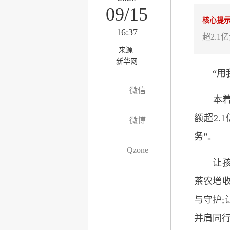
09/15
核心提
16:37
超2.
来源:
新华网
“用我
微信
本着这
额超2
微博
务”。
Qzone
让孩子
茶农增收
与守护
并肩同