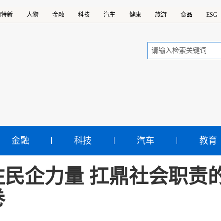
精特新
人物
金融
科技
汽车
健康
旅游
食品
ESG
金融
科技
汽车
教育
注民企力量 扛鼎社会职责的
卷