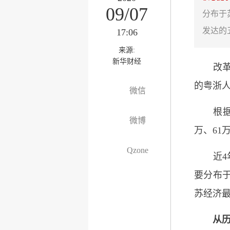
09/07
分布于
发达的
17:06
来源:
新华财经
改革开
的粤浙
微信
根据统
微博
万、61
Qzone
近4年江
要分布
苏经济
从历