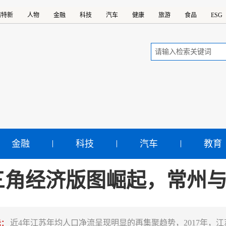
精特新
人物
金融
科技
汽车
健康
旅游
食品
ESG
金融
科技
汽车
教育
三角经济版图崛起，常州
近4年江苏年均人口净流呈现明显的再集聚趋势，2017年，江
示：