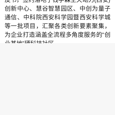
创新中心、慧谷智慧园区、中创为量子
通信、中科院西安科学园暨西安科学城
等一批项目，汇聚各类创新要素聚集，
为企业打造涵盖全流程多角度服务的“创
业基地”硬科技社区。
西安远诺技术转移机构是一家专业
服务科技成果转化的新型中介企业，他
们常常扮演着高校科研团队的“品牌规划
部”“市场部”的角色，是科技成果产出方
与需求方的“红娘”。
现在，这种新型中介的配套机构种