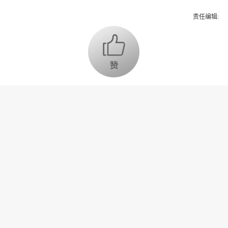
责任编辑:
为你推荐
乔氏集团创始人、董事长兼CEO
乔元栩：力争中式八球入奥 彰显
和合共生精神
固态电池产业链雏形初现 大规模
商用为时尚早