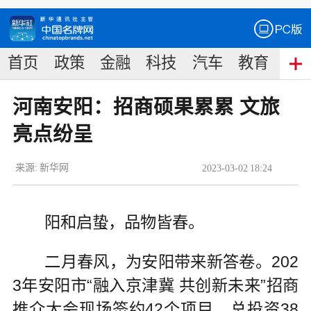
首页
政策
金融
科技
汽车
教育
食
河南安阳：招商硕果累累 文旅
亮点纷呈
来源:
新华网
2023
-
03
-
02
18:24
阳和启蛰，品物皆春。
二月春风，为安阳带来新答卷。202
3年安阳市“融入京津冀 共创新未来”招商
推介大会现场签约42个项目，总投资38