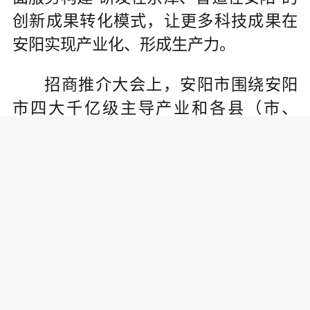
创新成果转化模式，让更多科技成果在
安阳实现产业化、形成生产力。
招商推介大会上，安阳市围绕安阳
市四大千亿级主导产业和各县（市、
区）主导产业开展精准招商，主动加强
与京津冀地区战略投资者的合作。市政
府与清华大学出版社有限公司签订了共
同推进建设科技期刊平台数字产业化基
地战略合作协议，中科院大连化学物理
研究所与市科创院签订了战略合作协
议，清华大学马凡华团队、北京氢洁能
源科技有限公司与市科创院签订了三方