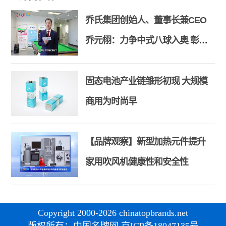
乔氏集团创始人、董事长兼CEO
乔元栩：力争中式八球入奥 彰显
和合共生精神
固态电池产业链雏形初现 大规模
商用为时尚早
【品牌观察】新型加热元件提升
家用吹风机健康性和安全性
Copyright 2000-2026 chinatopbrands.net
版权所有：中国名牌网 京ICP备18047135号