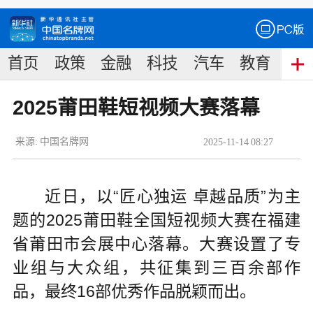
首页
政策
金融
科技
汽车
教育
食
2025莆田鞋短视频大赛落幕
来源:
中国名牌网
2025
-
11
-
14
08:27
近日，以“匠心独运 卓越品质”为主
题的2025莆田鞋全国短视频大赛在福建
省莆田市会展中心落幕。大赛设置了专
业组与大众组，共征集到三百余部作
品，最终16部优秀作品脱颖而出。