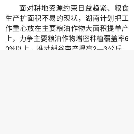
面对耕地资源约束日益趋紧、粮食
生产扩面积不易的现状，湖南计划把工
作重心放在主要粮油作物大面积提单产
上，力争主要粮油作物增密种植覆盖率6
0%以上，推动稻谷亩产提高2—3公斤，
大豆、油菜亩产提高1—3公斤。
“我们还将打造一批高档优质稻生产
基地，全面推进‘国家储备粮源基地’建
设，新建和改造提升高标准农田300万亩
以上，遴选5种以上典型服务模式在全省
推广，力争让粮食生产社会化覆盖率达7
2%以上，让农民种粮更省心省力。”会