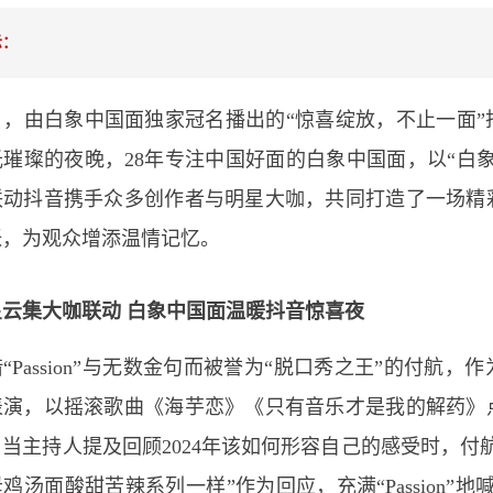
示：
由白象中国面独家冠名播出的“惊喜绽放，不止一面”
璀璨的夜晚，28年专注中国好面的白象中国面，以“白
联动抖音携手众多创作者与明星大咖，共同打造了一场精
张，为观众增添温情记忆。
星云集大咖联动 白象中国面温暖抖音惊喜夜
assion”与无数金句而被誉为“脱口秀之王”的付航，
表演，以摇滚歌曲《海芋恋》《只有音乐才是我的解药》
当主持人提及回顾2024年该如何形容自己的感受时，付
鸡汤面酸甜苦辣系列一样”作为回应，充满“Passion”