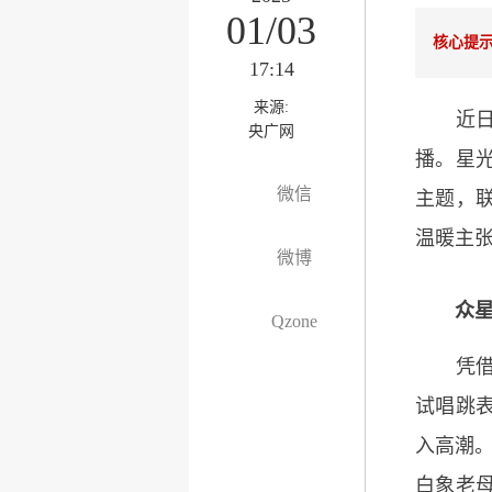
01/03
核心提
17:14
来源:
近日，
央广网
播。星光
微信
主题，
温暖主
微博
众
Qzone
凭借“P
试唱跳
入高潮。
白象老母