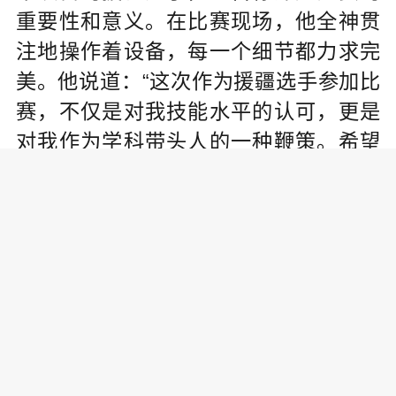
重要性和意义。在比赛现场，他全神贯
注地操作着设备，每一个细节都力求完
美。他说道：“这次作为援疆选手参加比
赛，不仅是对我技能水平的认可，更是
对我作为学科带头人的一种鞭策。希望
通过参与职业技能大赛，能带动更多英
吉沙县技工学校的技能人才成长，为当
地经济社会发展贡献力量。”
自治区职业技能大赛，是王吉栋援
疆工作之路上的一个重要里程碑。当得
知自己将代表援疆选手参加这次比赛
时，他内心充满了期待。“没到比赛前，