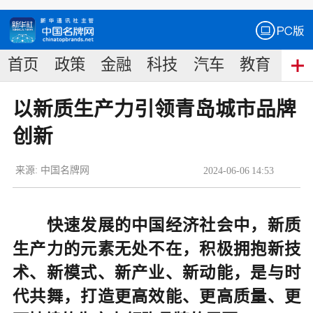
首页
政策
金融
科技
汽车
教育
食
以新质生产力引领青岛城市品牌
创新
来源:
中国名牌网
2024
-
06
-
06
14:53
快速发展的中国经济社会中，新质
生产力的元素无处不在，积极拥抱新技
术、新模式、新产业、新动能，是与时
代共舞，打造更高效能、更高质量、更