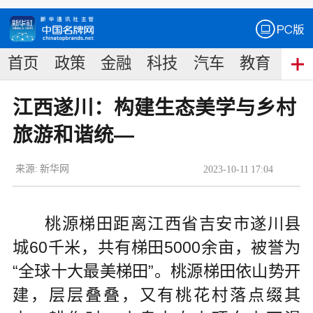
首页
政策
金融
科技
汽车
教育
食
江西遂川：构建生态美学与乡村
旅游和谐统—
来源:
新华网
2023
-
10
-
11
17:04
桃源梯田距离江西省吉安市遂川县
城60千米，共有梯田5000余亩，被誉为
“全球十大最美梯田”。桃源梯田依山势开
建，层层叠叠，又有桃花村落点缀其