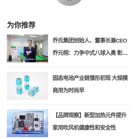
为你推荐
乔氏集团创始人、董事长兼CEO
乔元栩：力争中式八球入奥 彰显
和合共生精神
固态电池产业链雏形初现 大规模
商用为时尚早
【品牌观察】新型加热元件提升
家用吹风机健康性和安全性