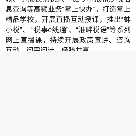
息查询等高频业务“掌上快办”。打造掌上
精品学校，开展直播互动授课，推出“蚌
小税”、 “税事e线通”、“淮畔税语”等系列
网上直播课，持续开展政策宣讲、咨询
互动、问需问计、经验共享。
对标高效办税流程，创新企业开办
“一网集成”模式。
优化营商环境，放宽市场准入是重
要的一环。蚌埠市税务部门大胆改革，
创新聚焦涉税企业开办服务流程，在全
国率先完成税务与政务系统的端口对