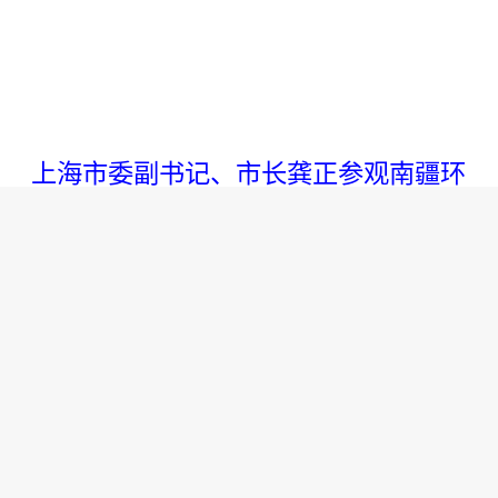
上海市委副书记、市长龚正参观南疆环
球港
“喀什城西地区普遍存在夜晚消费点
少、购物不便等问题，为此我们拿出黄
金铺位设立超市，给当地群众提供生活
便利，这里展示的大多是上海企业的食
品产品，也是月星集团贯彻把美好生活
带入每个‘家’的使命体现。”丁佐宏向代表