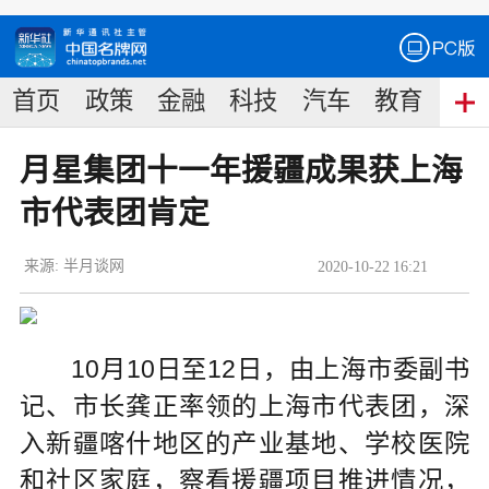
首页
政策
金融
科技
汽车
教育
食
月星集团十一年援疆成果获上海
市代表团肯定
来源:
半月谈网
2020
-
10
-
22
16:21
10月10日至12日，由上海市委副书
记、市长龚正率领的上海市代表团，深
入新疆喀什地区的产业基地、学校医院
和社区家庭，察看援疆项目推进情况，