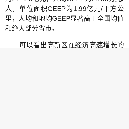
人，单位面积GEEP为1.99亿元/平方公
里，人均和地均GEEP显著高于全国均值
和绝大部分省市。
可以看出高新区在经济高速增长的
同时，守住了生态环境保护的底线，经
济社会发展基本不以牺牲生态环境质量
为代价，注重发展和保护的协同。
开展GEEP核算，是西安高新区贯彻
“两山论”和“十九大”报告，创建国家级硬
科技创新示范区，推动实现绿色高质量
发展的重要举措;是西安高新区扩区之