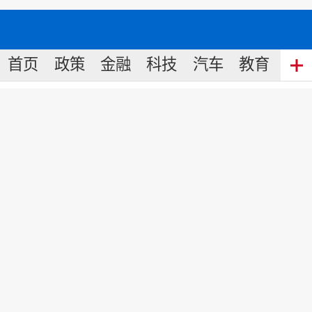
首页
政策
金融
科技
汽车
教育
食
寿仙谷捐出第12批物资 携手一
线医护人员抗击疫情
来源:
新华社客户端
2020
-
02
-
17
08:28
2月14日，寿仙谷药业第12批捐赠物
资发往武汉抗击新冠肺炎的相关医院。
在疫情防控的关键时期，寿仙谷于
春节期间先后向援鄂的浙江，上海紧急