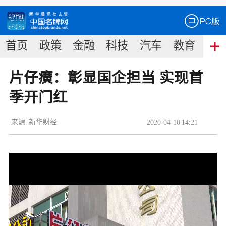
首页
政策
金融
科技
汽车
教育
食
片仔癀：彰显国企担当 实现首
季开门红
来源:
新华财经
2020
-
04
-
10
14:21