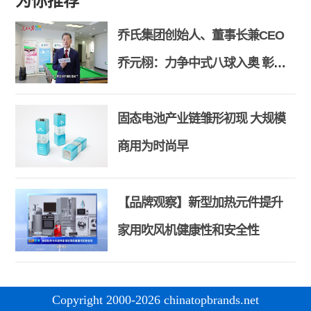
为你推荐
乔氏集团创始人、董事长兼CEO
乔元栩：力争中式八球入奥 彰显
和合共生精神
固态电池产业链雏形初现 大规模
商用为时尚早
【品牌观察】新型加热元件提升
家用吹风机健康性和安全性
Copyright 2000-2026 chinatopbrands.net