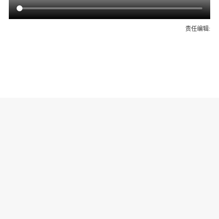
责任编辑:
为你推荐
乔氏集团创始人、董事长兼CEO
乔元栩：力争中式八球入奥 彰显
和合共生精神
固态电池产业链雏形初现 大规模