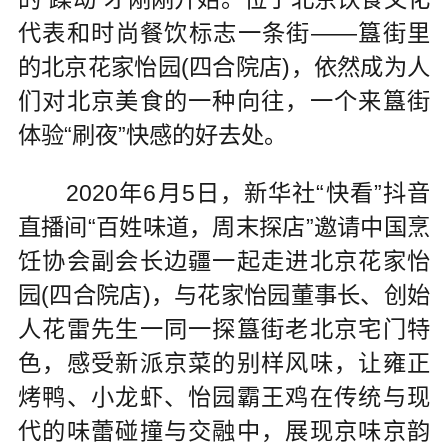
代表和时尚餐饮标志一条街——簋街里
的北京花家怡园(四合院店)，依然成为人
们对北京美食的一种向往，一个来簋街
体验“刷夜”快感的好去处。
2020年6月5日，新华社“快看”抖音
直播间“百姓味道，周末探店”邀请中国烹
饪协会副会长边疆一起走进北京花家怡
园(四合院店)，与花家怡园董事长、创始
人花雷先生一同一探簋街老北京宅门特
色，感受新派京菜的别样风味，让雍正
烤鸭、小龙虾、怡园霸王鸡在传统与现
代的味蕾碰撞与交融中，展现京味京韵