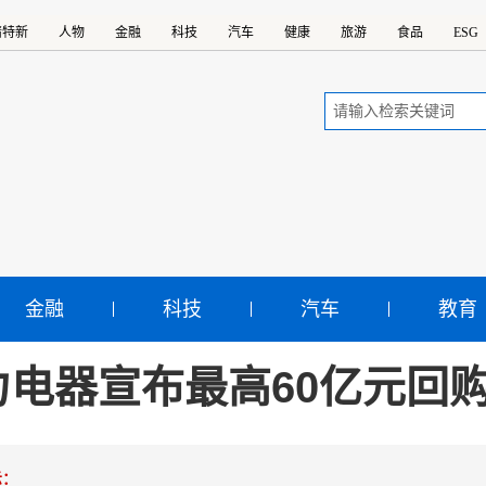
精特新
人物
金融
科技
汽车
健康
旅游
食品
ESG
金融
科技
汽车
教育
力电器宣布最高60亿元回
示：