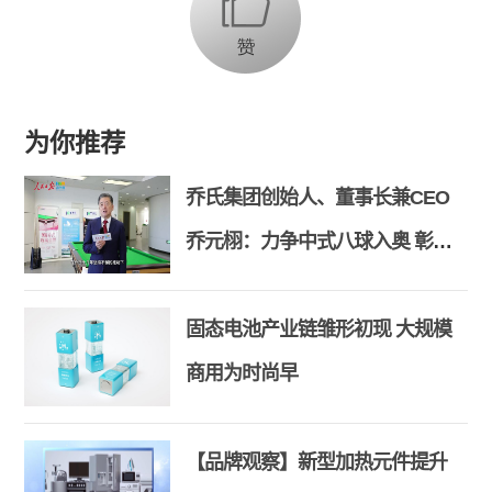
为你推荐
乔氏集团创始人、董事长兼CEO
乔元栩：力争中式八球入奥 彰显
和合共生精神
固态电池产业链雏形初现 大规模
商用为时尚早
【品牌观察】新型加热元件提升