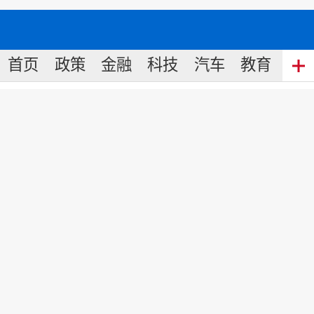
首页
政策
金融
科技
汽车
教育
食
让我们一起买光湖北货
来源:
新华社客户端
2020
-
04
-
07
15:58
责任编辑: