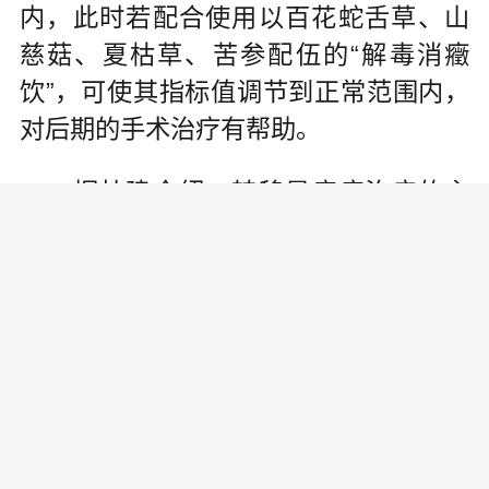
内，此时若配合使用以百花蛇舌草、山
慈菇、夏枯草、苦参配伍的“解毒消癥
饮”，可使其指标值调节到正常范围内，
对后期的手术治疗有帮助。
据杜建介绍，转移是癌症治疗的主
要障碍，控制转移是决定癌症患者预后
的关键因素。黄芪、灵芝、女贞子、淮
山药再配伍百花蛇舌草、夏枯草的“扶正
清解方”，在配合放射或化疗治疗时使
用，可以起到扶正、防转移、预防复发
的作用，从而更好地增强治疗效果。
配合食用灵芝可减轻放化疗副作用