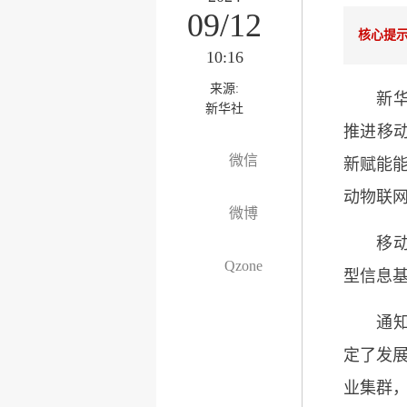
09/12
核心提
10:16
来源:
新华社
新华社
推进移
微信
新赋能能
动物联网
微博
移动物
Qzone
型信息
通知立
定了发展
业集群，