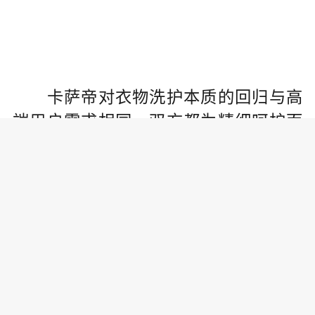
卡萨帝对衣物洗护本质的回归与高
端用户需求相同，双方都为精细呵护面
料原貌，追求永不过时的优雅生活，倾
注精力和信心。此次卡萨帝通过洗、
烘、护三个方面极致呵护面料纤维，为
高端用户带来“心奢”生活新方式。
打造精华温和包裹方案，静筒柔烘
悬浮柔烘相结合的办法，既避免了褶皱
的产生，又达到面料舒展、护色焕新的