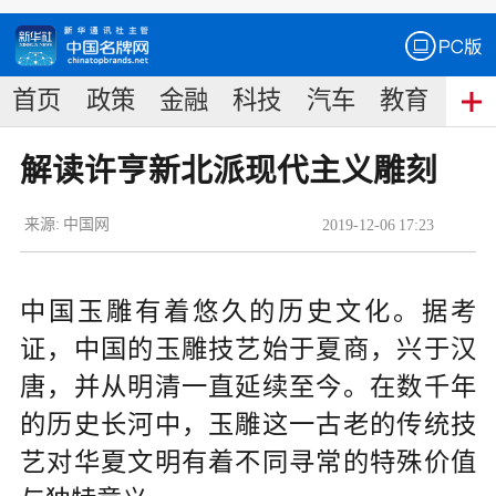
首页
政策
金融
科技
汽车
教育
食
解读许亨新北派现代主义雕刻
来源:
中国网
2019
-
12
-
06
17:23
中国玉雕有着悠久的历史文化。据考
证，中国的玉雕技艺始于夏商，兴于汉
唐，并从明清一直延续至今。在数千年
的历史长河中，玉雕这一古老的传统技
艺对华夏文明有着不同寻常的特殊价值