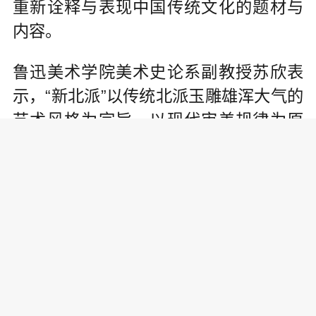
重新诠释与表现中国传统文化的题材与
内容。
鲁迅美术学院美术史论系副教授苏欣表
示，“新北派”以传统北派玉雕雄浑大气的
艺术风格为宗旨，以现代审美规律为原
则，以东西方相结合的雕刻手法为手
段，其创作表现既雄浑肃穆又极致精
微。“新”既是对传统题材的再创新，又是
对作品的价值传递、材质特性、形式表
达具有全新的认知和鲜明的现代美学特
征。