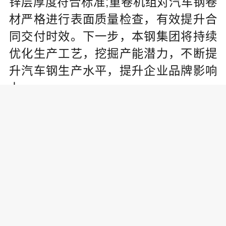
锌层厚度符合标准;重卷机组对汽车钢卷
材严格进行表面质量检查，有效提升合
同交付时效。下一步，本钢集团将持续
优化生产工艺，挖掘产能潜力，不断提
升汽车钢生产水平，提升企业品牌影响
力。
责任编辑:
万钟勤
为你推荐