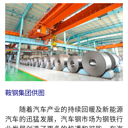
鞍钢集团供图
随着汽车产业的持续回暖及新能源
汽车的迅猛发展，汽车钢市场为钢铁行