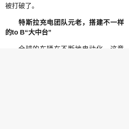
被打破了。
特斯拉充电团队元老，搭建不一样
的to B“大中台”
全球的车辆在不断地电动化，这意
味着整个交通能源行业都需要进行以电
动化为特色的转型升级。
但无论是类似于国网、南网或者“两
桶油”的头部运营商，抑或是顺“势”而为
的新兴地方运营商，他们需求一种“一站
式”的解决方案，能够实现“零”门槛运
营，同时又能够尽快收回投资获得回