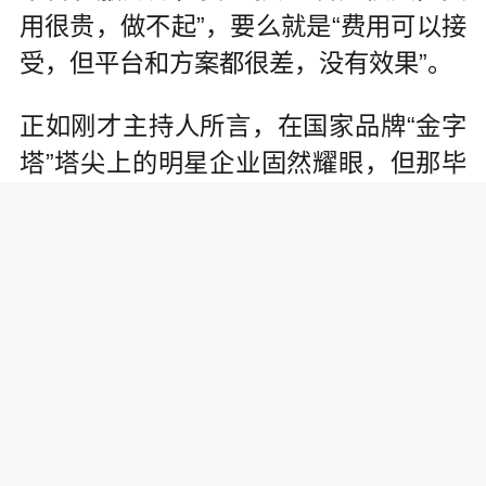
用很贵，做不起”，要么就是“费用可以接
受，但平台和方案都很差，没有效果”。
正如刚才主持人所言，在国家品牌“金字
塔”塔尖上的明星企业固然耀眼，但那毕
竟是少数，我们众多的细分行业的龙头
企业和潜力企业才是塔身和塔基，他们
更需要我们的关注、支持与帮助，他们
更需要符合他们发展阶段和承受能力的
品牌传播渠道和方案。
作为新华社民族品牌工程的官方指定刊
物，也是目前中国唯一能够叫“中国名牌”
的中国名牌杂志社，敏锐地捕捉到这一