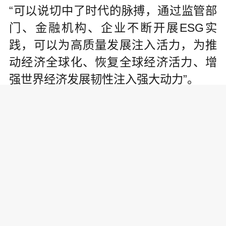
“可以说切中了时代的脉搏，通过监管部
门、金融机构、企业不断开展ESG实
践，可以为高质量发展注入活力，为推
动经济全球化、恢复全球经济活力、增
强世界经济发展韧性注入强大动力”。
活动现场，北京ESG研究院分享了
《企业ESG实践评价体系》《企业ESG
成本内化度量指引》《企业ESG社会贡
献度量指引》《ESG信息披露操作手
册》四项主要研究成果。
据了解，2023年，北京城市副中心
以国家发展和改革委员会价格成本调查