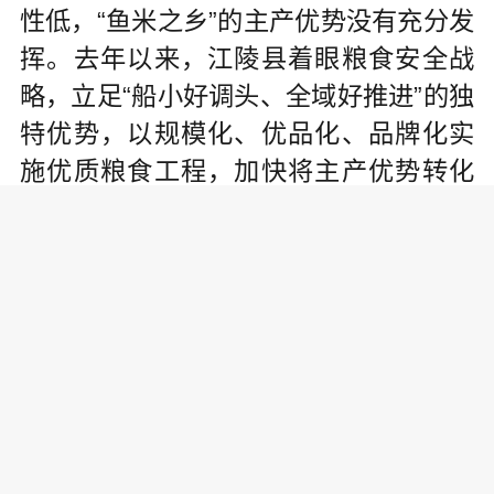
性低，“鱼米之乡”的主产优势没有充分发
挥。去年以来，江陵县着眼粮食安全战
略，立足“船小好调头、全域好推进”的独
特优势，以规模化、优品化、品牌化实
施优质粮食工程，加快将主产优势转化
为农产品加工业的产业链优势，探索出
“优粮优价、富农稳粮”的新路径。
俗话讲，分散种植规模小，单打独
斗赢利少。对此，我们创新理念，以“三
化”破题解难。一是集中土地要素推进经
营规模化。全覆盖推进村党组织领办“三
个合作社”，引导80%以上农户土地入